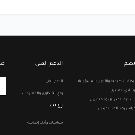
ونظم
الدعم الفني
اعت
يكلة التنظيمية والأدوار والمسؤوليات
الدعم الفني
إرشادي للمتدرب
رفع الشكاوى والمقترحات
لإرشادية للمدربين والمتدربين
روابط
قياس رضا المستفيدين
سياسات وأدلة إضافية