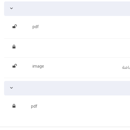
pdf
image
امة
pdf